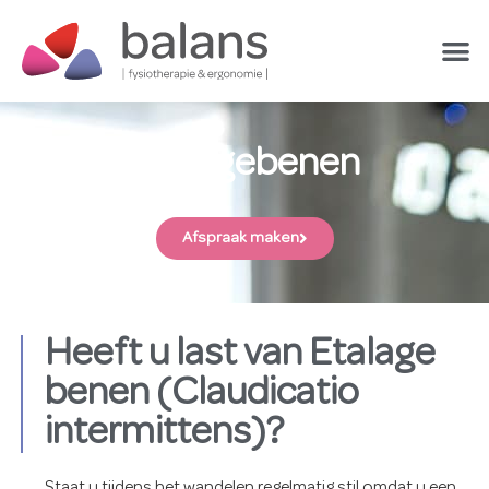
Etalagebenen
Afspraak maken
Heeft u last van Etalage
benen (Claudicatio
intermittens)?
Staat u tijdens het wandelen regelmatig stil omdat u een