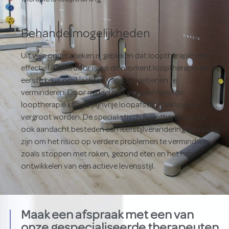
Behandelmogelijkheden
Uit vele onderzoeken is gebleken dat looptherapie zeer
effectief is. Hierdoor is op dit moment looptherapie de
eerste keus om klachten van etalagebenen te
verminderen. Door middel van gesuperviseerde
looptherapie kan de pijnvrije loopafstand aanzienlijk
vergroot worden. De specialistisch fysiotherapeut zal
ook aandacht besteden aan leefstijlverandering die nodig
zijn om het risico op verdere problemen te verminderen,
zoals stoppen met roken, gezond eten en het her
ontwikkelen van een actieve levensstijl.
Maak een afspraak met een van
onze gespecialiseerde therapeuten