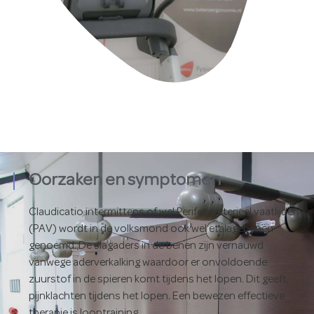
Oorzaken en symptomen
Claudicatio intermittens of wel Perifeer arterieel vaatlijden
(PAV) wordt in de volksmond ook wel etalagebenen
genoemd. De slagaders in de benen zijn vernauwd
vanwege aderverkalking waardoor er onvoldoende
zuurstof in de spieren komt tijdens het lopen. Dit geeft
pijnklachten tijdens het lopen. Een bewezen effectieve
therapie is looptraining